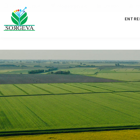
+39 0532 812934
info@sorgeva.it
Linkedin
Yo
ENTRE