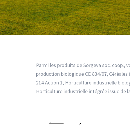
Parmi les produits de Sorgeva soc. coop., v
production biologique CE 834/07, Céréales 
214 Action 1, Horticulture industrielle biol
Horticulture industrielle intégrée issue de