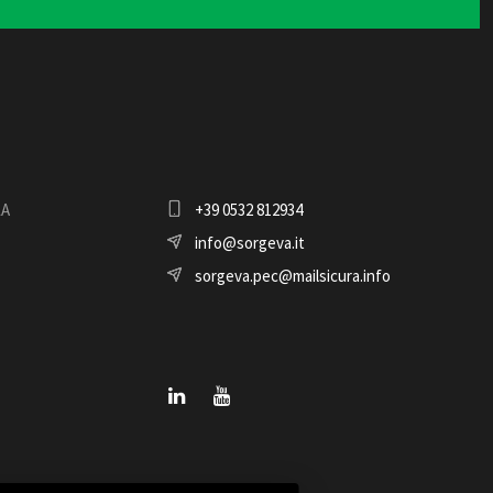
LA
+39 0532 812934
info@sorgeva.it
sorgeva.pec@mailsicura.info