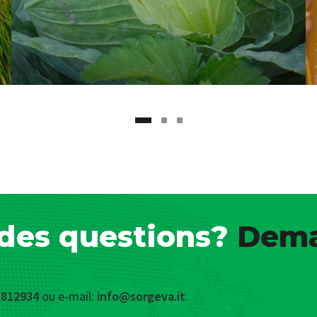
des questions?
Dema
 812934
ou e-mail:
info@sorgeva.it