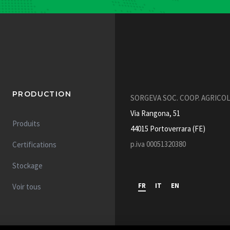
PRODUCTION
SORGEVA SOC. COOP. AGRICO
Via Rangona, 51
Produits
44015 Portoverrara (FE)
p.iva 00051320380
Certifications
Stockage
FR
IT
EN
Voir tous