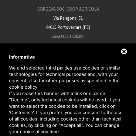
SORGEVA SOC. COOP. AGRICOLA
Via Rangona, 51
44015 Portoverrara (FE)
p.iva 00051320380
+39 0532 812934
info@sorgeva.it
Informative
sorgeva.pec@mailsicura.info
We and selected third parties use cookies or similar
technologies for technical purposes and, with your
consent, also for other purposes as specified in the
cookie policy
.
FR
IT
EN
If you close this banner with a tick or click on
"Decline", only technical cookies will be used. If you
want to select the cookies to be installed, click on
'Customise'. If you prefer, you can consent to the use
of all cookies, including cookies other than technical
cookies, by clicking on "Accept all". You can change
your choice at any time.
Ce site est protégé par Google reCAPTCHA v3,
Privacy Policy
et
Terms of Service
de Google .