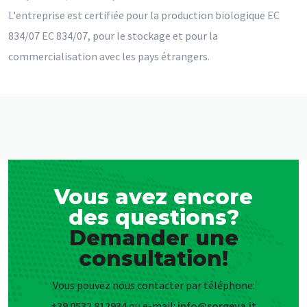
L'entreprise est certifiée pour la production biologique EC
834/07 EC 834/07, pour le stockage et pour la
commercialisation avec les pays étrangers.
Vous avez encore
des questions?
Demander une
consultation!
Vous pouvez nous contacter par téléphone:
+39 0532 812934
ou e-mail:
info@sorgeva.it