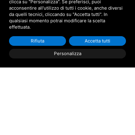
clicca su "Personalizza". Se preferisci, puoi
acconsentire all'utilizzo di tutti i cookie, anche diversi
da quelli tecnici, cliccando su "Accetta tutti". In
qualsiasi momento potrai modificare la scelta
effettuata.
Rifiuta
Accetta tutti
Personalizza
ORTICOLE
CEREALI
INDUSTRIALI
BIOLOGICI
BIOLOGICHE