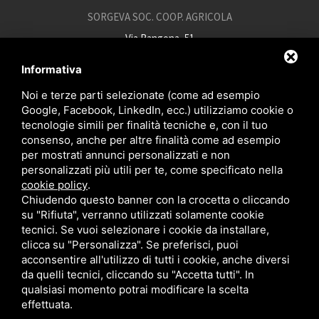
SORGEVA SOC. COOP. AGRICOLA
Via Rangona, 51
44015 Portoverrara (FE)
Informativa
p.iva 00051320380
Noi e terze parti selezionate (come ad esempio
+39 0532 812934
Google, Facebook, LinkedIn, ecc.) utilizziamo cookie o
info@sorgeva.it
tecnologie simili per finalità tecniche e, con il tuo
consenso, anche per altre finalità come ad esempio
sorgeva.pec@mailsicura.info
per mostrati annunci personalizzati e non
personalizzati più utili per te, come specificato nella
cookie policy
.
Chiudendo questo banner con la crocetta o cliccando
IT
su "Rifiuta", verranno utilizzati solamente cookie
tecnici. Se vuoi selezionare i cookie da installare,
clicca su "Personalizza". Se preferisci, puoi
acconsentire all'utilizzo di tutti i cookie, anche diversi
da quelli tecnici, cliccando su "Accetta tutti". In
qualsiasi momento potrai modificare la scelta
effettuata.
Questo sito è protetto da Google reCAPTCHA v3,
Privacy Policy
e
Terms of Service
di Google .