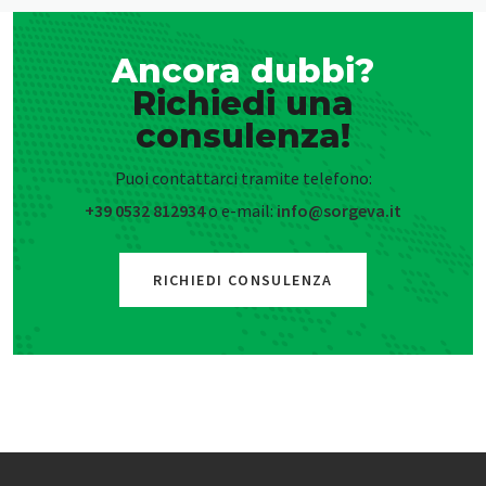
Ancora dubbi?
Richiedi una
consulenza!
Puoi contattarci tramite telefono:
+39 0532 812934
o e-mail:
info@sorgeva.it
RICHIEDI CONSULENZA