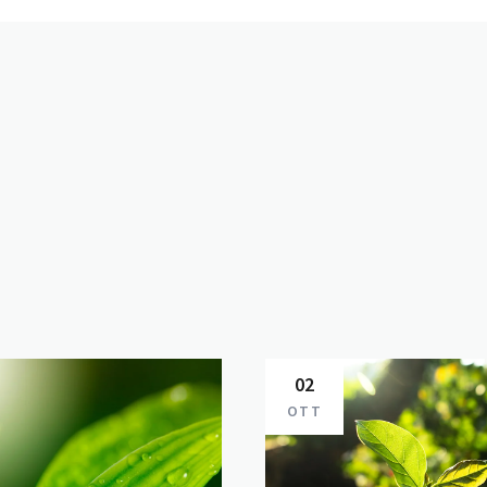
02
OTT