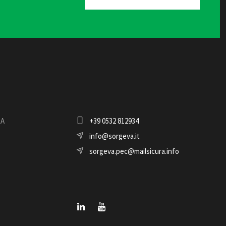
LA
+39 0532 812934
info@sorgeva.it
sorgeva.pec@mailsicura.info