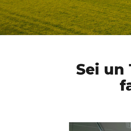
Sei un 
f