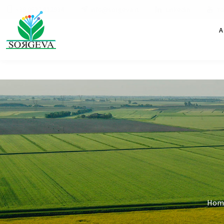
+39 0532 812934
info@sorgeva.it
Linkedin
Yo
A
Hom