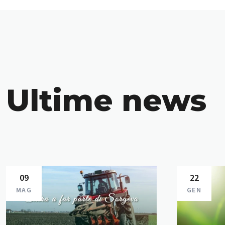
Ultime news
09
22
MAG
GEN