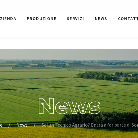
utube
ZIENDA
PRODUZIONE
SERVIZI
NEWS
CONTAT
News
e
News
Sei un Tecnico Agrario? Entra a far parte di S