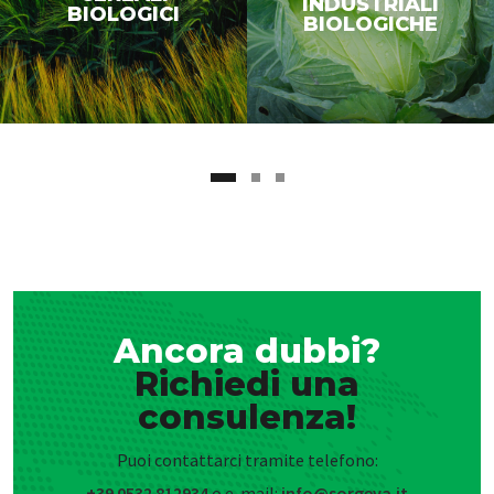
INDUSTRIALI
BIOLOGICI
BIOLOGICHE
Ancora dubbi?
Richiedi una
consulenza!
Puoi contattarci tramite telefono:
+39 0532 812934
o e-mail:
info@sorgeva.it